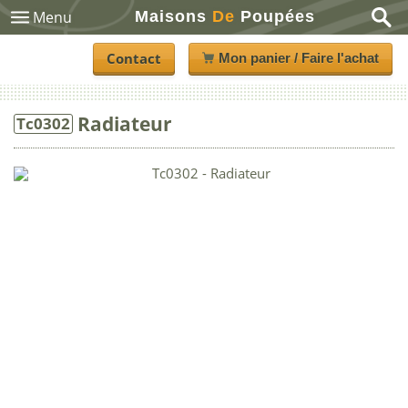
Maisons
De
Poupées
Menu
Contact
Mon panier / Faire l'achat
Radiateur
Tc0302