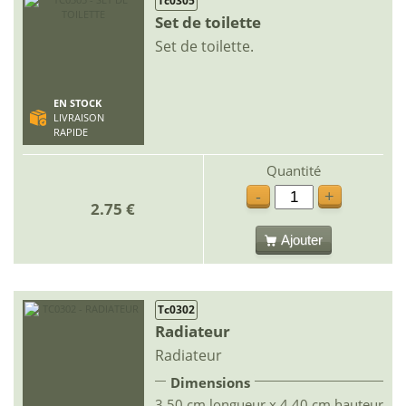
Tc0305
Set de toilette
Set de toilette.
EN STOCK
LIVRAISON
RAPIDE
Quantité
-
+
2.75 €
Ajouter
Tc0302
Radiateur
Radiateur
Dimensions
3.50 cm longueur x 4.40 cm hauteur