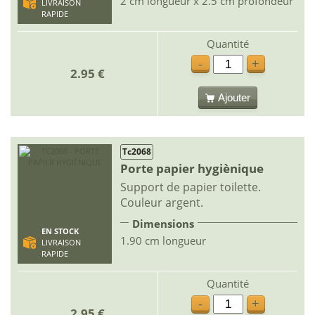
2 cm longueur x 2.5 cm profondeur
LIVRAISON
RAPIDE
Quantité
-
+
2.95 €
Ajouter
Tc2068
Porte papier hygiènique
Support de papier toilette.
Couleur argent.
Dimensions
EN STOCK
1.90 cm longueur
LIVRAISON
RAPIDE
Quantité
-
+
2.95 €