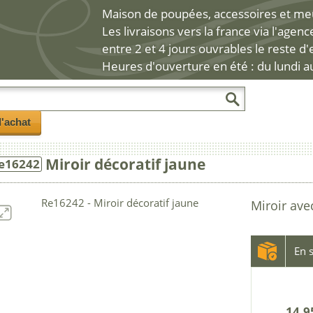
Maison de poupées, accessoires et meub
Les livraisons vers la france via l'agen
entre 2 et 4 jours ouvrables le reste d
Heures d'ouverture en été : du lundi a
l'achat
Miroir décoratif jaune
e16242
Miroir ave
En s
14.9