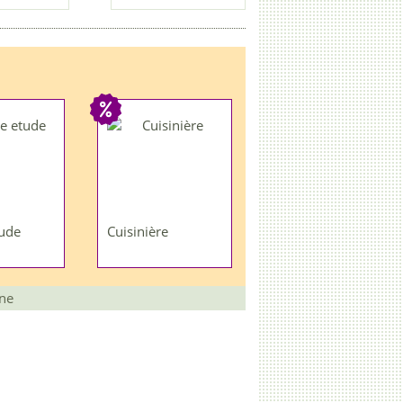
ude
Cuisinière
une