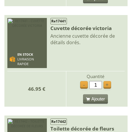
Re17441
Cuvette décorée victoria
Ancienne cuvette décorée de
détails dorés.
EN STOCK
LIVRAISON
RAPIDE
Quantité
-
+
46.95 €
Ajouter
Re17442
Toilette décorée de fleurs