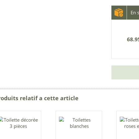
En s
68.9
oduits relatif a cette article