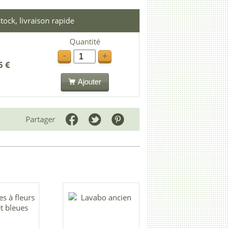
tock, livraison rapide
Quantité
-
+
5 €
Ajouter
Partager