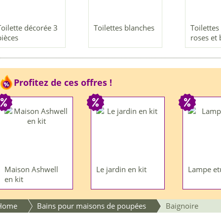
Toilette décorée 3
Toilettes blanches
Toilettes
pièces
roses et 
Profitez de ces offres !
Maison Ashwell
Le jardin en kit
Lampe et
en kit
Home
Bains pour maisons de poupées
Baignoire