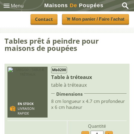
Maisons
De
Poupées
Menu
Contact
Mon panier / Faire l'achat
Tables prêt á peindre pour
maisons de poupées
Mb0200
Table à tréteaux
table à tréteaux
Dimensions
8 cm longueur x 4.7 cm profondeur
EN STOCK
x 6 cm hauteur
LIVRAISON
RAPIDE
Quantité