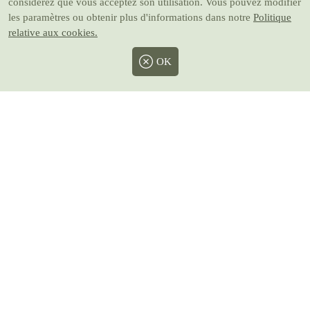
considérez que vous acceptez son utilisation. Vous pouvez modifier
les paramètres ou obtenir plus d'informations dans notre
Politique
relative aux cookies.
OK
Facebook
Twitter
Instagram
Pinterest
Youtube
Prix avec taxes inclus
Nous acceptons les paiements par :