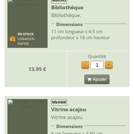
Mb0543
Bibliothèque
Bibliothèque.
Dimensions
11 cm longueur x 4.5 cm
EN STOCK
profondeur x 18 cm hauteur
LIVRAISON
RAPIDE
Quantité
-
+
13.95 €
Ajouter
Mb0468
Vitrine acajou
Vitrine acajou.
Dimensions
8 cm longueur x 3.60 cm