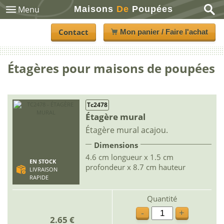
Maisons
De
Poupées
Menu
Contact
Mon panier / Faire l'achat
Étagères pour maisons de poupées
Tc2478
Étagère mural
Étagère mural acajou.
Dimensions
4.6 cm longueur x 1.5 cm
EN STOCK
profondeur x 8.7 cm hauteur
LIVRAISON
RAPIDE
Quantité
-
+
2.65 €