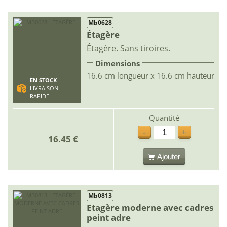
Mb0628
Étagère
Étagère. Sans tiroires.
Dimensions
16.6 cm longueur x 16.6 cm hauteur
EN STOCK
LIVRAISON
RAPIDE
Quantité
-
+
16.45 €
Ajouter
Mb0813
Etagère moderne avec cadres
peint adre