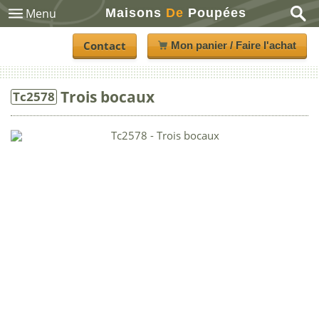
Maisons
De
Poupées
Menu
Contact
Mon panier / Faire l'achat
Trois bocaux
Tc2578