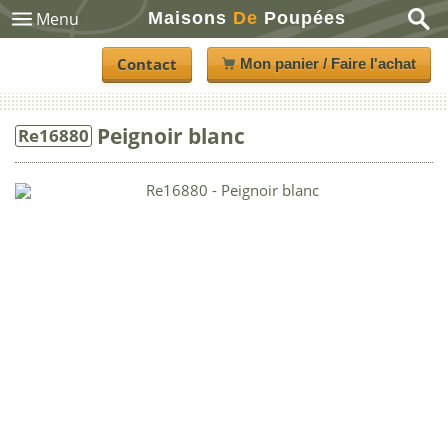
Maisons
De
Poupées
Menu
Contact
Mon panier / Faire l'achat
Peignoir blanc
Re16880