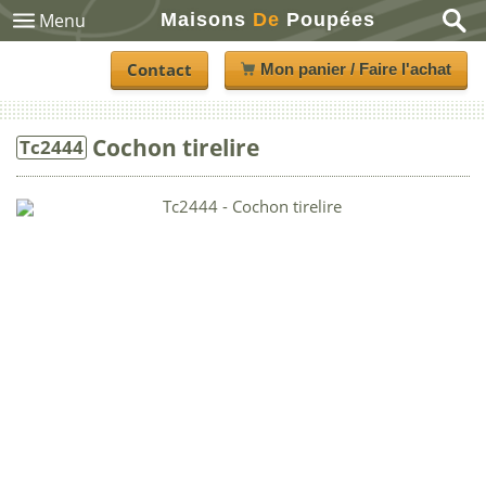
Maisons
De
Poupées
Menu
Contact
Mon panier / Faire l'achat
Cochon tirelire
Tc2444