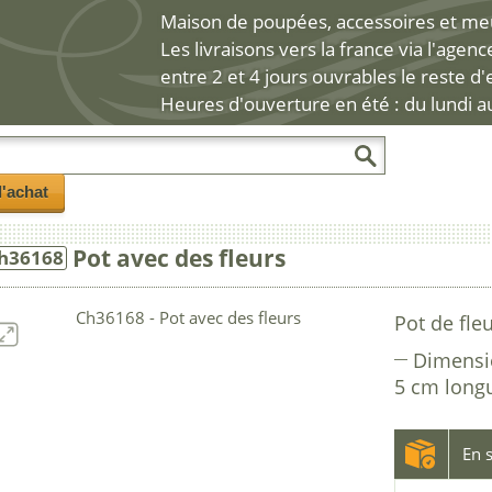
Maison de poupées, accessoires et meub
Les livraisons vers la france via l'agen
entre 2 et 4 jours ouvrables le reste d
Heures d'ouverture en été : du lundi a
l'achat
Pot avec des fleurs
h36168
Pot de fle
Dimensi
5 cm long
En s