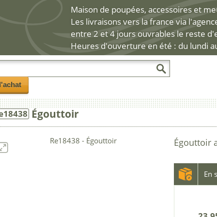
Maison de poupées, accessoires et meub
Les livraisons vers la france via l'agen
entre 2 et 4 jours ouvrables le reste d
Heures d'ouverture en été : du lundi a
l'achat
Égouttoir
e18438
Égouttoir 
En s
23.9