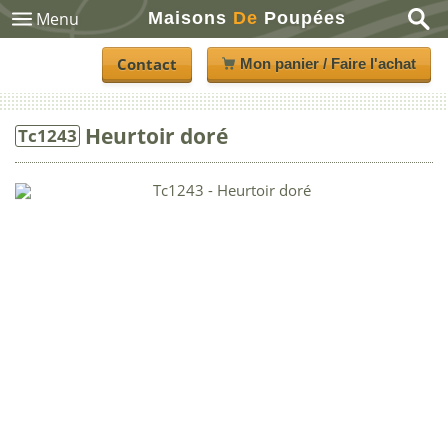
Maisons
De
Poupées
Menu
Contact
Mon panier / Faire l'achat
Heurtoir doré
Tc1243