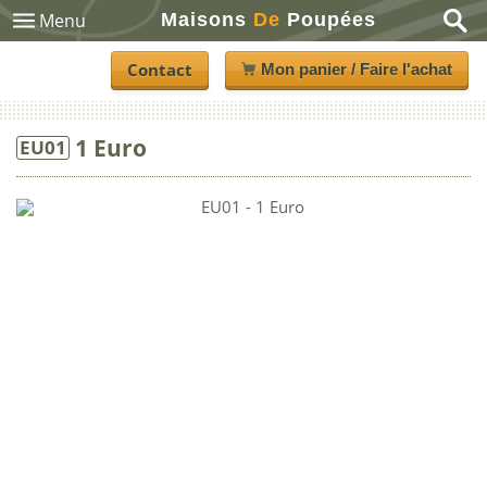
Maisons
De
Poupées
Menu
Contact
Mon panier / Faire l'achat
1 Euro
EU01