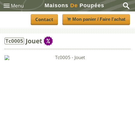
Maisons
De
Poupées
Menu
Contact
Mon panier / Faire l'achat
Jouet
Tc0005