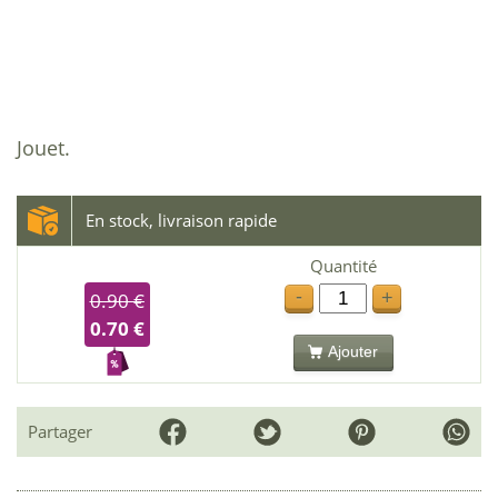
Jouet.
En stock, livraison rapide
Quantité
-
+
0.90 €
0.70 €
Ajouter
Partager