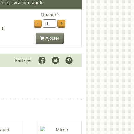
tock, livraison rapide
Quantité
-
+
 €
Ajouter
Partager