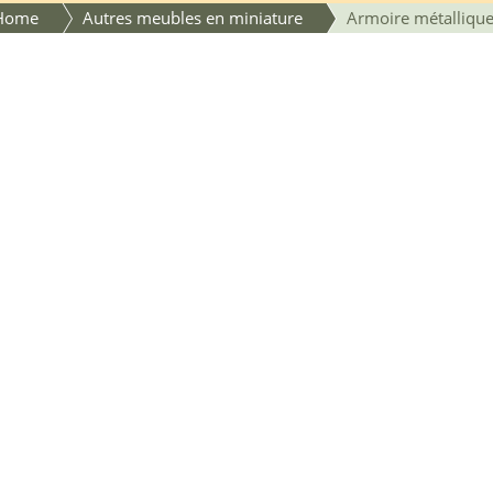
Home
Autres meubles en miniature
Armoire métalliqu