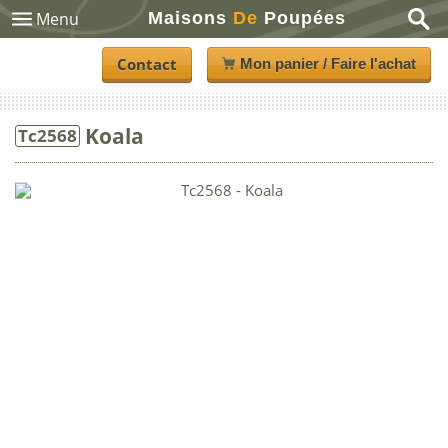
Maisons
De
Poupées
Menu
Contact
Mon panier / Faire l'achat
Koala
Tc2568