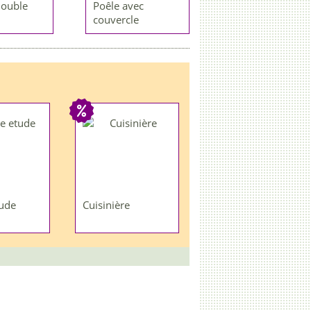
double
Poêle avec
couvercle
ude
Cuisinière