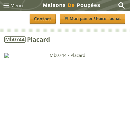
Maisons
De
Poupées
Menu
Contact
Mon panier / Faire l'achat
Placard
Mb0744