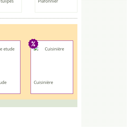
tulipes
Plafonnier
ude
Cuisinière