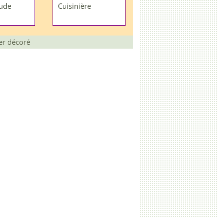
ude
Cuisinière
er décoré