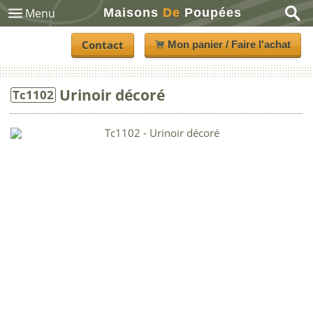
Maisons
De
Poupées
Menu
Contact
Mon panier / Faire l'achat
Urinoir décoré
Tc1102