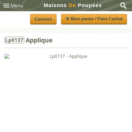
Maisons
De
Poupées
Menu
Contact
Mon panier / Faire l'achat
Applique
Lp0137