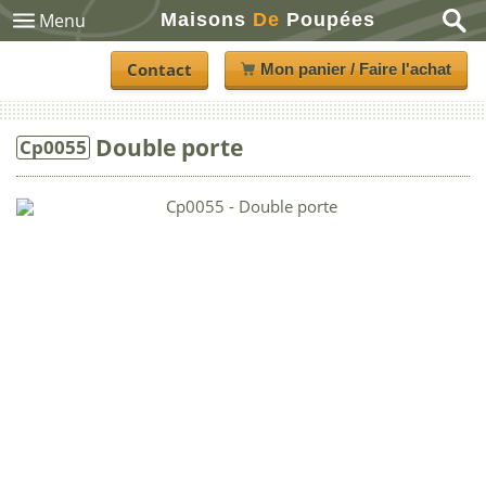
Maisons
De
Poupées
Menu
Contact
Mon panier / Faire l'achat
Double porte
Cp0055