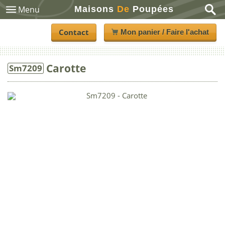
Maisons
De
Poupées
Menu
Contact
Mon panier / Faire l'achat
Carotte
Sm7209