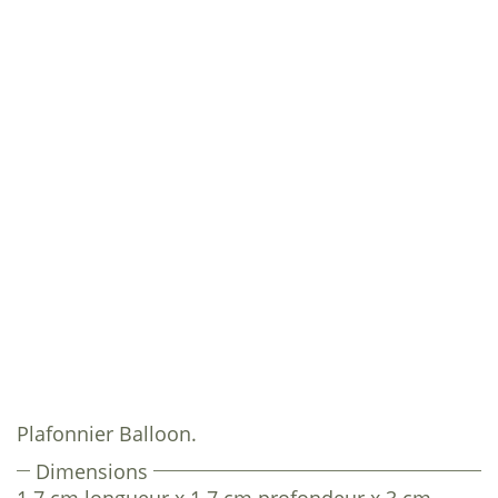
Plafonnier Balloon.
Dimensions
1.7 cm longueur x 1.7 cm profondeur x 3 cm