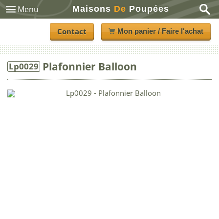
Maisons
De
Poupées
Menu
Contact
Mon panier / Faire l'achat
Plafonnier Balloon
Lp0029