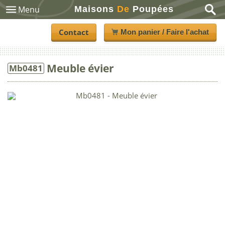
Maisons
De
Poupées
Menu
Contact
Mon panier / Faire l'achat
Meuble évier
Mb0481