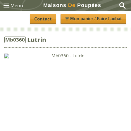
Maisons
De
Poupées
Menu
Contact
Mon panier / Faire l'achat
Lutrin
Mb0360