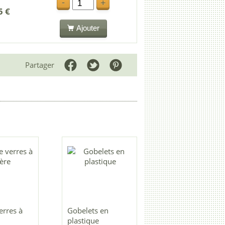
-
+
5 €
Ajouter
Partager
erres à
Gobelets en
plastique