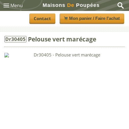
Maisons
De
Poupées
Menu
Contact
Mon panier / Faire l'achat
Pelouse vert marécage
Dr30405