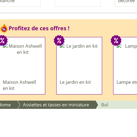
blanche
décorée
Profitez de ces offres !
Maison Ashwell
Le jardin en kit
Lampe et
en kit
Home
Assiettes et tasses en miniature
Bol