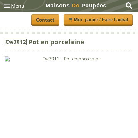
Maisons
De
Poupées
Menu
Contact
Mon panier / Faire l'achat
Pot en porcelaine
Cw3012