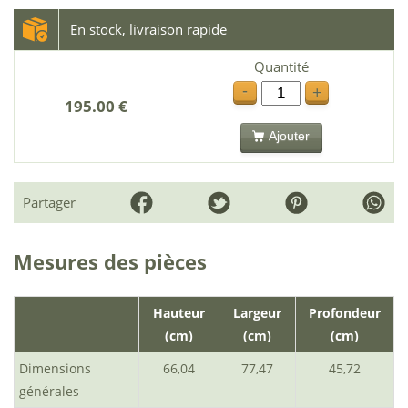
En stock, livraison rapide
Quantité
-
+
195.00 €
Ajouter
Partager
Mesures des pièces
Hauteur
Largeur
Profondeur
(cm)
(cm)
(cm)
Dimensions
66,04
77,47
45,72
générales