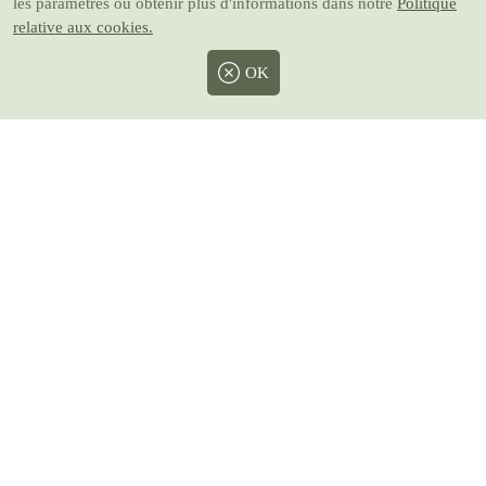
les paramètres ou obtenir plus d'informations dans notre
Politique
relative aux cookies.
OK
Facebook
Twitter
Instagram
Pinterest
Youtube