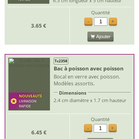
6.5 cm longueur x 5 cm hauteur
Quantité
-
+
3.65 €
Ajouter
Tc2358
Bac à poisson avec poisson
Bocal en verre avec poisson.
Modèles assortis.
Dimensions
NOUVEAUTÉ
2.4 cm diamètre x 1.7 cm hauteur
LIVRAISON
RAPIDE
Quantité
-
+
6.45 €